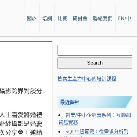
關於
培訓
比賽
研討會
聯絡我們
EN/中
Search
for:
檢索生產力中心的培訓課程
與攝影跨界對談分
最近課程
人士喜愛將婚禮
創業/中小企經營系列：互聯網
貿易實務
婚紗攝影是婚慶
SQL中級實戰：從需求分析到
次分享會，邀請