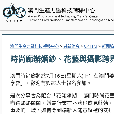
澳門生產力暨科技轉移中心
>
最新消息
>
CPTTM
>
新聞稿
時尚廊辦婚紗、花藝與攝影跨
澳門時尚廊將於7月16日(星期六)下午在澳
享會」，歡迎有興趣人士報名參加。
是次分享會為配合「花漾嫁期──澳門時尚花
辦得熱熱鬧鬧，婚慶行業在本澳也愈見蓬勃，
重要的一環。如何令到準新人滿意婚禮的安排