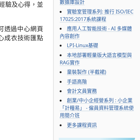
數據庫設計
經驗及心得，並
實驗室管理系列: 推行 ISO/IEC
17025:2017系統課程
名可透過中心網頁
應用人工智能技術 - AI 多媒體
內容創作
中心成衣技術匯點
LPI-Linux基礎
本地部署輕量版大語言模型與
RAG實作
童裝製作 (半截裙)
手語高階
會計文員實務
創業/中小企經營系列 : 小企業
「計糧易」 - 僱員資料管理系統使
用簡介班
更多課程資訊