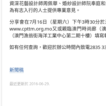
資深花藝設計師周佩華、婚紗設計師阮奉庭和
為有志入行的人士提供專業意見。
分享會在7月16日（星期六）下午3時30
www.cpttm.org.mo又或親臨澳門
（澳門漁翁街海洋工業中心第二期十樓）填寫
如有任何查詢，歡迎於辦公時間內致電2835 334
分
新聞稿
類
最近更新於 2016-06-29.