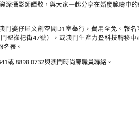
資深攝影師譚敬，與大家一起分享在婚慶範疇中的
分於澳門婆仔屋文創空間D1室舉行，費用全免。報
時尚廊（澳門聖祿杞街47號），或澳門生產力暨科技轉移
報名表。
1或 8898 0732與澳門時尚廊職員聯絡。