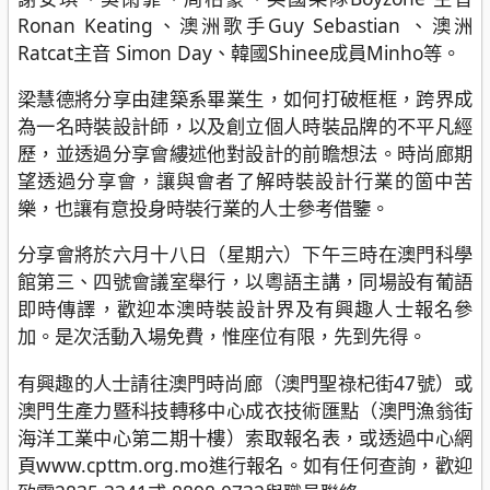
Ronan Keating、澳洲歌手Guy Sebastian 、澳洲
Ratcat主音 Simon Day、韓國Shinee成員Minho等。
梁慧德將分享由建築系畢業生，如何打破框框，跨界成
為一名時裝設計師，以及創立個人時裝品牌的不平凡經
歷，並透過分享會縷述他對設計的前瞻想法。時尚廊期
望透過分享會，讓與會者了解時裝設計行業的箇中苦
樂，也讓有意投身時裝行業的人士參考借鑒。
分享會將於六月十八日（星期六）下午三時在澳門科學
館第三、四號會議室舉行，以粵語主講，同場設有葡語
即時傳譯，歡迎本澳時裝設計界及有興趣人士報名參
加。是次活動入場免費，惟座位有限，先到先得。
有興趣的人士請往澳門時尚廊（澳門聖祿杞街47號）或
澳門生產力暨科技轉移中心成衣技術匯點（澳門漁翁街
海洋工業中心第二期十樓）索取報名表，或透過中心網
頁www.cpttm.org.mo進行報名。如有任何查詢，歡迎