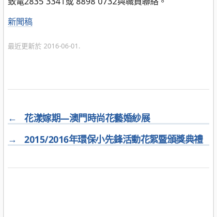
致電2835 3341或 8898 0732與職員聯絡。
分
新聞稿
類
最近更新於 2016-06-01.
←
花漾嫁期—澳門時尚花藝婚紗展
→
2015/2016年環保小先鋒活動花絮暨頒獎典禮