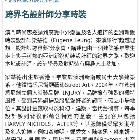
跨界名設計師分享時裝
澳門時尚廊邀請到廣受中外潮星及名人追捧的亞洲新銳
時裝設計師梁慧德（Eugene Leung）來澳舉行“超越理
想．設計師跨界夢”分享會，講述他由一個建築系畢業生
走上炙手可熱的亞洲新銳時裝設計師的跨界之路，歡迎
本地設計師、設計學員及對時裝有興趣人士參加。
梁慧德出生於香港，畢業於澳洲新南威爾士大學建築
系，他鍾情悉尼街頭藝術Street Art。2004年，在澳洲
悉尼創立個人時裝品牌─INJURY，品牌擁有強烈的獨特
風格，受到業界讚揚及服裝愛好者的認同，確立市場地
位。其設計靈感取材於科幻、建築、當代藝術等，每季
設計系列背後都蘊含特定的意義，主要客戶包括
HARVEY NICHOLS、ALTER等，其服飾備受眾多潮星
及名人追捧，例如黃曉明、鄭秀文、陳奕迅、蔡卓妍、
謝安琪、吳雨霏、周柏豪、英國樂隊Boyzone 主音