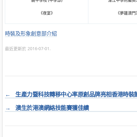
鏡平學校 (中學部)
濠江中學附屬英
《夜宴》
《夢蓮澳門
分
時裝及形象創意部介紹
類
最近更新於 2016-07-01.
←
生產力暨科技轉移中心率原創品牌亮相香港時裝
→
澳生於港澳網絡技能賽獲佳績