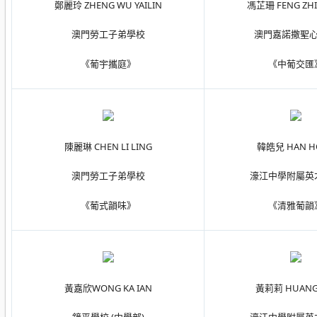
鄭麗玲 ZHENG WU YAILIN
馮芷珊 FENG ZHI
澳門勞工子弟學校
澳門嘉諾撒聖
《葡宇攜庭》
《中葡交匯
陳麗琳 CHEN LI LING
韓皓兒 HAN HO
澳門勞工子弟學校
濠江中學附屬英
《葡式韻味》
《清雅葡韻
黃嘉欣WONG KA IAN
黃莉莉 HUANG 