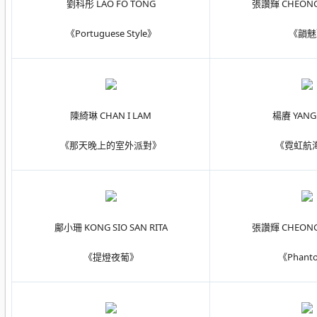
劉科彤 LAO FO TONG
張讚輝 CHEONG 
《Portuguese Style》
《韻魅
陳綺琳 CHAN I LAM
楊賡 YANG
《那天晚上的室外派對》
《霓虹航
鄺小珊 KONG SIO SAN RITA
張讚輝 CHEONG 
《提燈夜葡》
《Phant