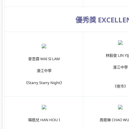
優秀獎 EXCELLE
林毅俊 LIN YI
麥思霖 MAI SI LAM
濠江中學
濠江中學
《Starry Starry Night》
《夜市》
韓皓兒 HAN HOU I
周菀琳 CHAO WU