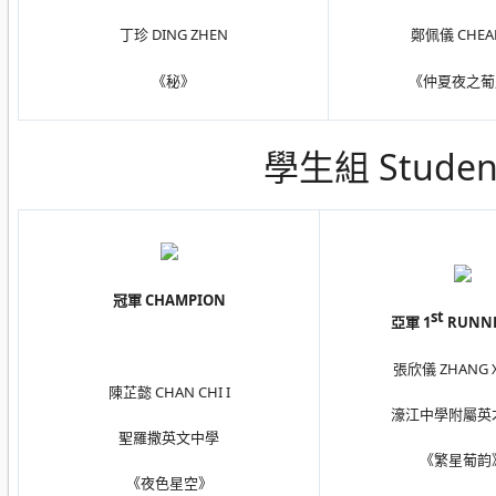
丁珍 DING ZHEN
鄭佩儀 CHEAN
《秘》
《仲夏夜之葡
學生組 Student
冠軍 CHAMPION
st
亞軍 1
RUNNE
張欣儀 ZHANG X
陳芷懿 CHAN CHI I
濠江中學附屬英
聖羅撒英文中學
《繁星葡韵
《夜色星空》