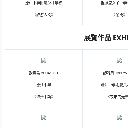
濠江中學附屬英才學校
聖羅撒女子中學
《醉游人間》
《闇閃》
展覽作品 EXHI
歐嘉堯 AU KA YIU
譚雅丹 TAN YA
濠江中學
濠江中學附屬英
《海始于斯》
《夜市的光