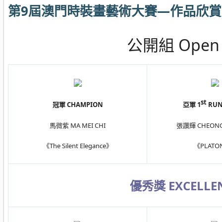
第9屆澳門時裝畫藝術大賽—作品欣賞
公開組 Open 
st
冠軍 CHAMPION
亞軍 1
RUN
馬微紫 MA MEI CHI
張讚輝 CHEONG 
《The Silent Elegance》
《PLATO
優秀獎 EXCELLE