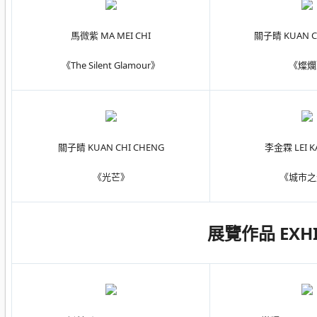
馬微紫 MA MEI CHI
關子睛 KUAN C
《The Silent Glamour》
《燦爛
關子睛 KUAN CHI CHENG
李金霖 LEI K
《光芒》
《城市之
展覽作品 EXHI