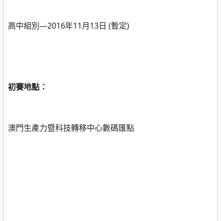
高中組別—
2016
年
11
月
13
日
(
暫定
)
初賽地點：
澳門生產力暨科技轉移中心數碼匯點