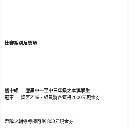
比賽組別及獎項
初中組
—
應屆中一至中三年級之本澳學生
冠軍 —
獎盃乙座、組員將各獲得
2000
元現金券
帶隊之輔導導師可獲
800
元現金券