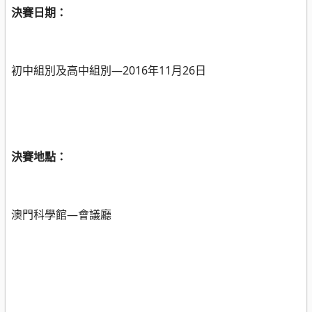
決賽日期：
初中組別及高中組別—
2016
年
11
月
26
日
決賽地點：
澳門科學館
—
會議廳