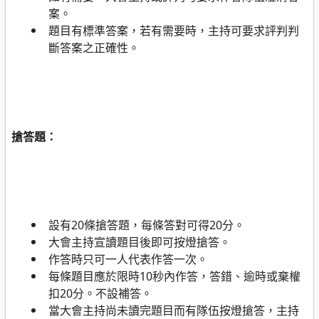
案。
題目有標準答案，若有需要時，主持可要求評判判
斷答案之正確性。
搶答題：
設有
20
條搶答題，每條答對可得
20
分。
大會主持宣讀題目後即可按燈搶答。
作答時只可一人代表作答一次。
每條題目應於限時
10
秒內作答，答錯、逾時或棄權
扣
20
分。不設補答。
當大會主持尚未讀完題目而有隊伍按燈搶答，主持