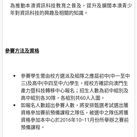
為推動本澳資訊科技教育之普及，提升及擴闊本澳青少
年對資訊科技的興趣及相關的知識。
參賽方法及資格
參賽學生需由校方選派及組隊之應屆初中
(
中一至中
三
)
及高中
(
中四至中六
)
學生，經校方確認向澳門生
產力暨科技轉移中心報名；招生人數為初中組別及
高中組別各
30
隊，各組別共
60
人入圍。
如報名人數超出參賽人數，將安排甄選考試選出獲
資格參加賽前預備課程之隊伍，被選中之隊伍將獲
資格參加本中心於
2016
年
10~11
月份
所舉辦之賽前
預備課程。