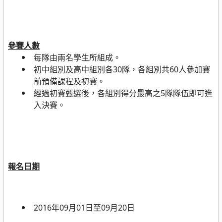
參賽人數
每隊由兩名學生所組成。
初中組別及高中組別各
30
隊，各組別共
60
人參加賽
前預備課程及初賽。
經過初賽甄選後，各組別得分最高之
5
隊隊伍即可進
入決賽。
報名日期
2016
年
09
月
01
日至
09
月
20
日