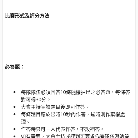
比賽形式及評分方法
必答題：
每隊隊伍必須回答
10
條隨機抽出之必答題，每條答
對可得
30
分。
大會主持宣讀題目後即可作答。
每條題目應於限時
10
秒內作答，逾時則作棄權處
理。
作答時只可一人代表作答，不設補答。
如有需要，大會主持或評判可要求作答隊伍澄清答