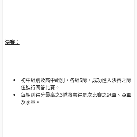
決賽：
初中組別及高中組別，各組
5
隊，成功進入決賽之隊
伍進行問答比賽。
每組別得分最高之
3
隊將嬴得是次比賽之冠軍、亞軍
及季軍。