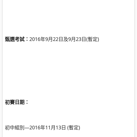
甄選考試：
2016
年
9
月
22
日及
9
月
23
日
(
暫定
)
初賽日期：
初中組別—
2016
年
11
月
13
日
(
暫定
)