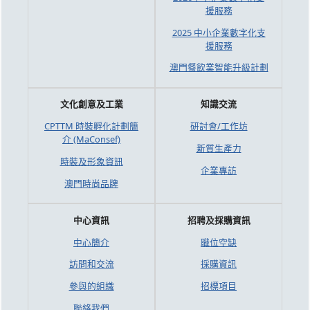
援服務
2025 中小企業數字化支
援服務
澳門餐飲業智能升級計劃
文化創意及工業
知識交流
CPTTM 時裝孵化計劃簡
研討會/工作坊
介 (MaConsef)
新質生產力
時裝及形象資訊
企業專訪
澳門時尚品牌
中心資訊
招聘及採購資訊
中心簡介
職位空缺
訪問和交流
採購資訊
參與的組織
招標項目
聯絡我們