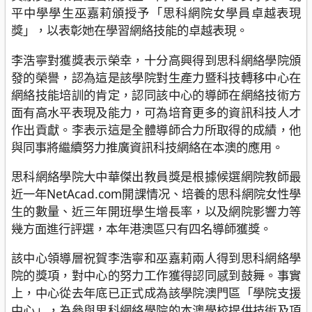
平中學學生巫嘉莉頒授予「思科網院女學員卓越表現
獎」，以表彰她在學習網絡技能的卓越表現。
李浩寧對獲獎表示榮幸，十分高興得到思科網絡學院頒
發的榮譽，認為這是該學院對生產力暨科技轉移中心在
網絡技能培訓的肯定，認同該中心的導師在網絡技術方
面有高水平表現及能力，可為培育更多的資訊科技人才
作出貢獻。李表示這是全體導師合力所取得的成績，他
與同事將繼續努力推廣資訊科技網絡在本澳的應用。
思科網絡學院大中華傑出教員獎是根據候選網院教師最
近一年NetAcad.com開課情况、培養的思科網院女性學
生的數量、近三年開班學生增長率，以及網院影響力等
幾方面進行評選，本年港澳區只有四名導師獲獎。
該中心領導層祝賀李浩寧和巫嘉莉兩人得到思科網絡學
院的獎項，對中心的努力工作獲得認同感到鼓舞。事實
上，中心從去年底已正式成為該學院澳門區「學院支援
中心」，為參與思科網絡學院的本澳學校提供技術及項