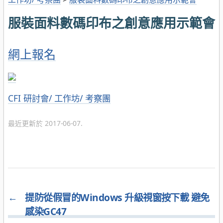
服裝面料數碼印布之創意應用示範會
網上報名
分
CFI 研討會/ 工作坊/ 考察團
類
最近更新於 2017-06-07.
←
提防從假冒的Windows 升級視窗按下載 避免
感染GC47