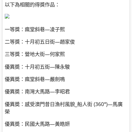
以下為相關的得獎作品：
一等獎：瘋堂斜巷—凌子熙
二等獎：十月初五日街—趙家俊
三等獎：營地大街—何家熙
優異奬：十月初五街—陳永駿
優異奬：瘋堂斜巷—嚴劍鳴
優異奬：南灣大馬路—李昭君
優異奬：感受澳門昔日漁村風貌_船人街 (360°)—馬廣
榮
優異奬：民國大馬路—黃皓妍