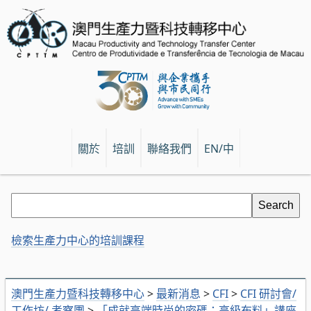
關於
培訓
聯絡我們
EN/中
檢索生產力中心的培訓課程
澳門生產力暨科技轉移中心
>
最新消息
>
CFI
>
CFI 研討會/
工作坊/ 考察團
>
「成就高端時尚的密碼：高級布料」講座