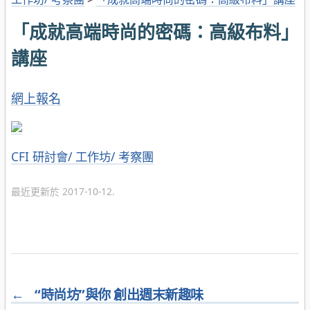
「成就高端時尚的密碼：高級布料」
講座
網上報名
分
CFI 研討會/ 工作坊/ 考察團
類
最近更新於 2017-10-12.
←
“時尚坊”與你 創出週末新趣味