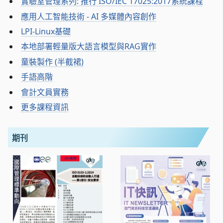
實驗室管理系列: 推行 ISO/IEC 17025:2017系統課程
應用人工智能技術 - AI 多媒體內容創作
LPI-Linux基礎
本地部署輕量版大語言模型與RAG實作
童裝製作 (半截裙)
手語高階
會計文員實務
更多課程資訊
期刊