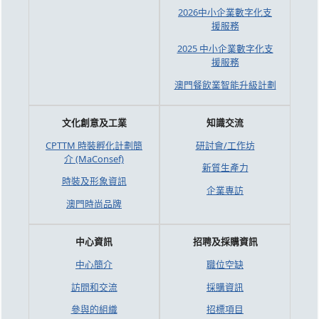
2026中小企業數字化支
援服務
2025 中小企業數字化支
援服務
澳門餐飲業智能升級計劃
文化創意及工業
知識交流
CPTTM 時裝孵化計劃簡
研討會/工作坊
介 (MaConsef)
新質生產力
時裝及形象資訊
企業專訪
澳門時尚品牌
中心資訊
招聘及採購資訊
中心簡介
職位空缺
訪問和交流
採購資訊
參與的組織
招標項目