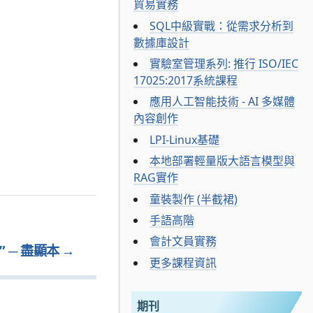
貿易實務
SQL中級實戰：從需求分析到
數據庫設計
實驗室管理系列: 推行 ISO/IEC
17025:2017系統課程
應用人工智能技術 - AI 多媒體
內容創作
LPI-Linux基礎
本地部署輕量版大語言模型與
RAG實作
童裝製作 (半截裙)
手語高階
會計文員實務
 ─ 盡顯本
→
更多課程資訊
期刊