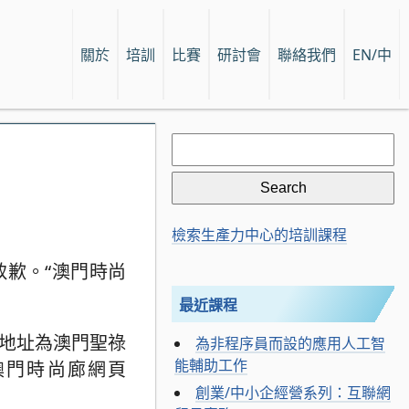
關於
培訓
比賽
研討會
聯絡我們
EN/中
Search
for:
檢索生產力中心的培訓課程
歉。“澳門時尚
最近課程
，地址為澳門聖祿
為非程序員而設的應用人工智
能輔助工作
澳門時尚廊網頁
創業/中小企經營系列：互聯網