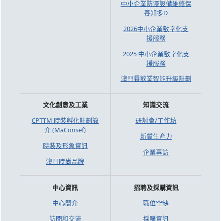
中小企業防浸設備維修保
養知多D
2026中小企業數字化支
援服務
2025 中小企業數字化支
援服務
澳門餐飲業智能升級計劃
文化創意及工業
知識交流
CPTTM 時裝孵化計劃簡
研討會/工作坊
介 (MaConsef)
新質生產力
時裝及形象資訊
企業專訪
澳門時尚品牌
中心資訊
招聘及採購資訊
中心簡介
職位空缺
訪問和交流
採購資訊