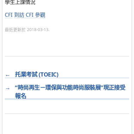
學生上課情況
分
CFI
到訪 CFI 參觀
類
最近更新於 2018-03-13.
←
托業考試 (TOEIC)
→
“時尚再生－環保與功能時尚服裝展”現正接受
報名