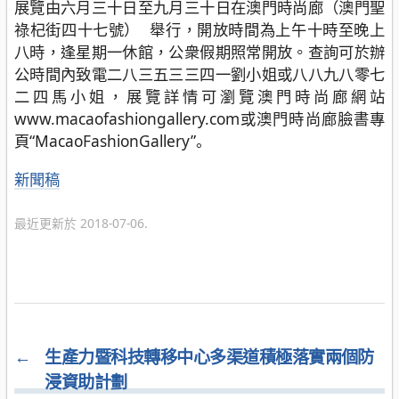
展覽由六月三十日至九月三十日在澳門時尚廊（澳門聖
祿杞街四十七號） 舉行，開放時間為上午十時至晚上
八時，逢星期一休館，公衆假期照常開放。查詢可於辦
公時間內致電二八三五三三四一劉小姐或八八九八零七
二四馬小姐，展覽詳情可瀏覽澳門時尚廊網站
www.macaofashiongallery.com或澳門時尚廊臉書專
頁“MacaoFashionGallery”。
分
新聞稿
類
最近更新於 2018-07-06.
←
生產力暨科技轉移中心多渠道積極落實兩個防
浸資助計劃