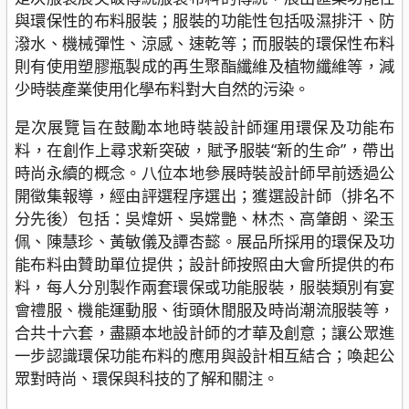
與環保性的布料服裝；服裝的功能性包括吸濕排汗、防
潑水、機械彈性、涼感、速乾等；而服裝的環保性布料
則有使用塑膠瓶製成的再生聚酯纖維及植物纖維等，減
少時裝產業使用化學布料對大自然的污染。
是次展覽旨在鼓勵本地時裝設計師運用環保及功能布
料，在創作上尋求新突破，賦予服裝“新的生命”，帶出
時尚永續的概念。八位本地參展時裝設計師早前透過公
開徵集報導，經由評選程序選出；獲選設計師（排名不
分先後）包括：吳煒妍、吳嫦艷、林杰、高肇朗、梁玉
佩、陳慧珍、黃敏儀及譚杏懿。展品所採用的環保及功
能布料由贊助單位提供；設計師按照由大會所提供的布
料，每人分別製作兩套環保或功能服裝，服裝類別有宴
會禮服、機能運動服、街頭休閒服及時尚潮流服裝等，
合共十六套，盡顯本地設計師的才華及創意；讓公眾進
一步認識環保功能布料的應用與設計相互結合；喚起公
眾對時尚、環保與科技的了解和關注。