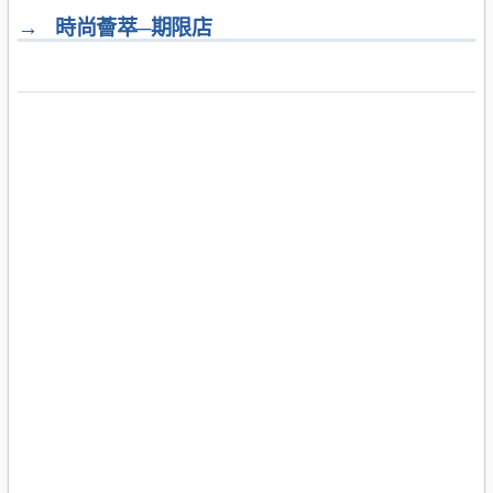
→
時尚薈萃─期限店