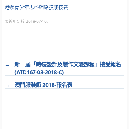
分
港澳青少年思科網絡技能技賽
科
類
域
資
最近更新於 2018-07-10.
訊
教
育
中
心
←
新一屆「時裝設計及製作文憑課程」接受報名
Normal
(ATD167-03-2018-C)
0
→
澳門服裝節 2018-報名表
0
2
false
false
false