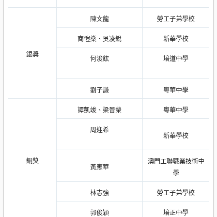
陳文龍
勞工子弟學校
商愷燊、吳凌銳
新華學校
銀獎
何浚鋐
培道中學
劉子謙
粵華中學
譚凱竣、梁晉榮
粵華中學
周迎希
新華學校
銅獎
澳門工聯職業技術中
黃應華
學
林志強
勞工子弟學校
郭俊穎
培正中學