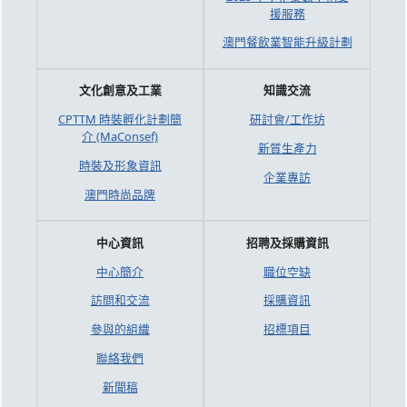
援服務
澳門餐飲業智能升級計劃
文化創意及工業
知識交流
CPTTM 時裝孵化計劃簡
研討會/工作坊
介 (MaConsef)
新質生產力
時裝及形象資訊
企業專訪
澳門時尚品牌
中心資訊
招聘及採購資訊
中心簡介
職位空缺
訪問和交流
採購資訊
參與的組織
招標項目
聯絡我們
新聞稿