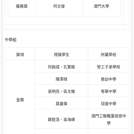
優異獎
何文俊
澳門大學
中學組
獎項
得獎學生
所屬學校
何啟成、孔繁銘
勞工子弟學校
陳澤祺
慈幼中學
袁明亮、區文畯
粵華中學
金獎
莫嘉偉
培道中學
澳門工聯職業技術中
鄭銓浩、吳海峰
學