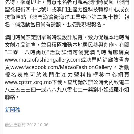
先得，額滿即止。有意報名者可親臨澳門時尚廊（澳門
聖祿杞街四十七號）或澳門生產力暨科技轉移中心成衣
技術匯點（澳門漁翁街海洋工業中心第二期十樓）報
名。倘活動當日尚有餘額，也接受現場報名。
澳門時尚廊定期舉辦時裝設計展覽，致力促進本地時尚
文創產品銷售，並且積極推動本地居民參與創作。有關
“二零一八時尚坊”活動詳情可瀏覽澳門時尚廊網頁
www.macaofashiongallery.com或澳門時尚廊臉書專
頁www.facebook.com/MacaoFashionGallery。活動
報名表格可於澳門生產力暨科技轉移中心網頁
www.cpttm.org.mo下載。查詢請於辦公時間內致電二
八三五三三四一或八八九八零七二一與劉小姐或羅小姐
聯絡。
分
新聞稿
類
最近更新於 2018-10-06.