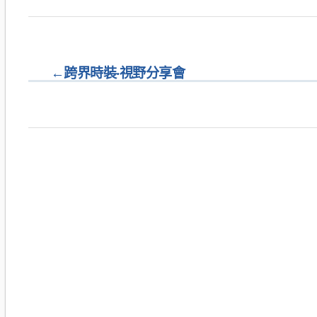
←
跨界時裝‧視野分享會