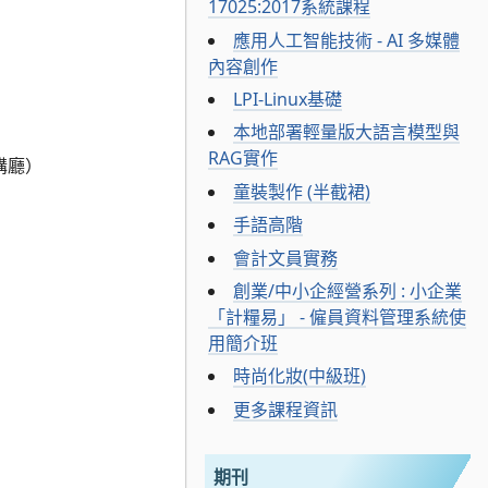
17025:2017系統課程
應用人工智能技術 - AI 多媒體
內容創作
LPI-Linux基礎
本地部署輕量版大語言模型與
RAG實作
講廳）
童裝製作 (半截裙)
手語高階
會計文員實務
創業/中小企經營系列 : 小企業
「計糧易」 - 僱員資料管理系統使
用簡介班
時尚化妝(中級班)
更多課程資訊
期刊