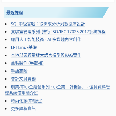
最近課程
SQL中級實戰：從需求分析到數據庫設計
實驗室管理系列: 推行 ISO/IEC 17025:2017系統課程
應用人工智能技術 - AI 多媒體內容創作
LPI-Linux基礎
本地部署輕量版大語言模型與RAG實作
童裝製作 (半截裙)
手語高階
會計文員實務
創業/中小企經營系列 : 小企業「計糧易」 - 僱員資料管
理系統使用簡介班
時尚化妝(中級班)
更多課程資訊