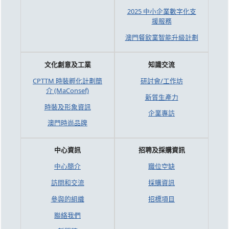
2025 中小企業數字化支
援服務
澳門餐飲業智能升級計劃
文化創意及工業
知識交流
CPTTM 時裝孵化計劃簡
研討會/工作坊
介 (MaConsef)
新質生產力
時裝及形象資訊
企業專訪
澳門時尚品牌
中心資訊
招聘及採購資訊
中心簡介
職位空缺
訪問和交流
採購資訊
參與的組織
招標項目
聯絡我們