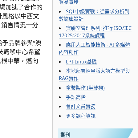
貿易實務
專場加速了合作的
SQL中級實戰：從需求分析到
計風格以中西文
數據庫設計
，銷售情況十分
實驗室管理系列: 推行 ISO/IEC
17025:2017系統課程
給予品牌參與“澳
應用人工智能技術 - AI 多媒體
技轉移中心希望
內容創作
扎根中華，邁向
LPI-Linux基礎
本地部署輕量版大語言模型與
RAG實作
童裝製作 (半截裙)
手語高階
會計文員實務
更多課程資訊
期刊