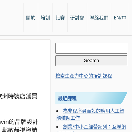
關於
培訓
比賽
研討會
聯絡我們
EN/中
Search
for:
檢索生產力中心的培訓課程
與歐洲時裝店舖買
最近課程
為非程序員而設的應用人工智
能輔助工作
avin的品牌設計
創業/中小企經營系列：互聯網
。鄭敏靜遂邀請