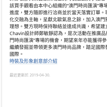
該買手觀看由本中心組織的“澳門時尚匯演”
進度，雙方隨即進行洽商並於當天落實訂單。現
化交融為主軸，呈獻北歐氣息之餘，加入澳門
理想。雙方現時保持聯絡並達成共識，希望建
Chavin設計師鄭敏靜認為，是次活動在推
門時尚匯演”專場的機會，期望來年亦能獲得
繼續發掘並帶領更多澳門時尚品牌，踏足國際
國際。
分
時裝及形象創意部介紹
類
最近更新於 2019-04-30.