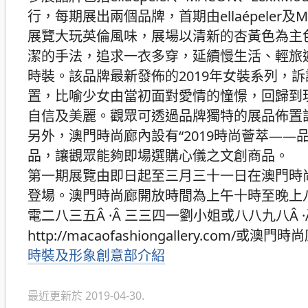
行，每期展出兩個品牌，首期由ellaépele
展覽大玩英倫風味，展場以清新的杏黃色為主
潔的手法，追求一衣多穿，延續慢生活、輕旅遊的
時裝。該品牌最新發佈的2019年女裝系列，
置，比喻少女由當初面對愛情的憧憬，回歸到
自信及美麗。觀眾可透過品牌獨特的展品佈置
另外，澳門時尚廊內設有“2019時尚薈萃—
品，讓觀眾能夠即場選購心儀之文創商品。
第一期展覽由即日起至三月三十一日在澳門時
登場。澳門時尚廊開放時間為上午十時至晚上
電二八三五Â ·Â 三三四一劉小姐或八八九八Â
http://macaofashiongallery.com/或澳門
分
時裝及形象創意部介紹
類
最近更新於 2019-04-30.