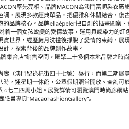
r及MACON率先亮相。品牌MACON為澳門富順製衣
色調，展現多款經典單品，把優雅和休閒結合，復
品牌核心。品牌ellaépeler把自創的插畫圖案
訴說着一個女孩蛻變的愛情故事，運用具感染力的紅
現實世界，經歷歲月洗禮後掙脫了愛情的束縛，展
設計，探索背後的品牌創作故事。
—品牌集合店”銷售空間，匯聚二十多個本地品牌之時
尚廊（澳門聖祿杞街四十七號）舉行，而第二期展
八時，逢星期一休館，公眾假期照常開放。查詢可
 ·Â ○七二四馬小姐。展覽詳情可瀏覽澳門時尚廊網站
時尚廊臉書專頁“MacaoFashionGallery”。