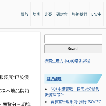
關於
培訓
比賽
研討會
聯絡我們
EN/中
Search
for:
檢索生產力中心的培訓課程
服裝展”已於澳
最近課程
SQL中級實戰：從需求分析到
宣揚本地品牌特
數據庫設計
實驗室管理系列: 推行 ISO/IEC
LAU。展覽分三期進