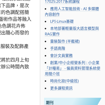
17025:2017系統課程
廠旗下品牌，是次
應用人工智能技術 - AI 多媒體
古的色調配搭簡
內容創作
、藝術作品等融入
LPI-Linux基礎
色色調花卉佈
本地部署輕量版大語言模型與
現出隨心而發的
RAG實作
童裝製作 (半截裙)
尚服裝及配飾產
手語高階
會計文員實務
覽將於四月上旬
創業/中小企經營系列 : 小企業
於辦公時間內致
「計糧易」 - 僱員資料管理系統使
用簡介班
時尚化妝(中級班)
更多課程資訊
期刊