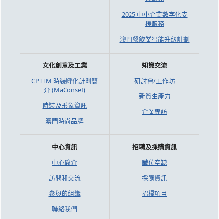
2025 中小企業數字化支
援服務
澳門餐飲業智能升級計劃
文化創意及工業
知識交流
CPTTM 時裝孵化計劃簡
研討會/工作坊
介 (MaConsef)
新質生產力
時裝及形象資訊
企業專訪
澳門時尚品牌
中心資訊
招聘及採購資訊
中心簡介
職位空缺
訪問和交流
採購資訊
參與的組織
招標項目
聯絡我們