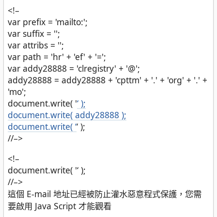
<!–
var prefix = 'mailto:';
var suffix = '';
var attribs = '';
var path = 'hr' + 'ef' + '=';
var addy28888 = 'clregistry' + '@';
addy28888 = addy28888 + 'cpttm' + '.' + 'org' + '.' +
'mo';
document.write( '
‘ );
document.write( addy28888 );
document.write( ‘
‘ );
//–>
<!–
document.write( '
‘ );
//–>
這個 E-mail 地址已經被防止灌水惡意程式保護，您需
要啟用 Java Script 才能觀看