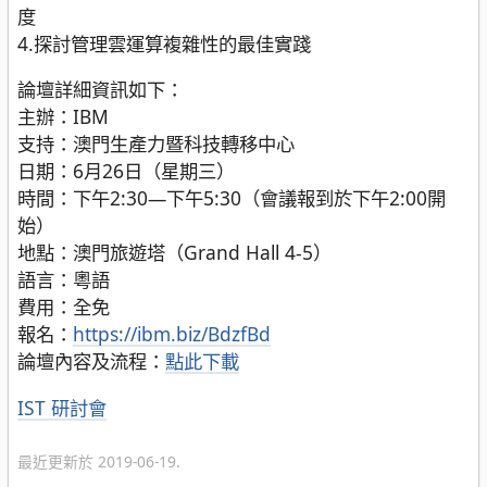
度
4.探討管理雲運算複雜性的最佳實踐
論壇詳細資訊如下：
主辦：IBM
支持：澳門生產力暨科技轉移中心
日期：6月26日（星期三）
時間：下午2:30—下午5:30（會議報到於下午2:00開
始）
地點：澳門旅遊塔（Grand Hall 4-5）
語言：粵語
費用：全免
報名：
https://ibm.biz/BdzfBd
論壇內容及流程：
點此下載
分
IST 研討會
類
最近更新於 2019-06-19.