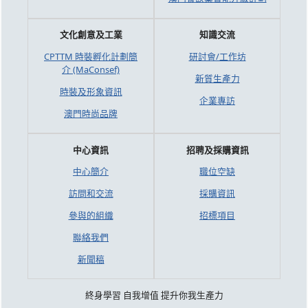
文化創意及工業
知識交流
CPTTM 時裝孵化計劃簡
研討會/工作坊
介 (MaConsef)
新質生產力
時裝及形象資訊
企業專訪
澳門時尚品牌
中心資訊
招聘及採購資訊
中心簡介
職位空缺
訪問和交流
採購資訊
參與的組織
招標項目
聯絡我們
新聞稿
終身學習 自我增值 提升你我生產力