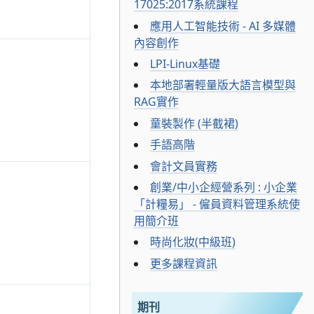
17025:2017系統課程
應用人工智能技術 - AI 多媒體
內容創作
LPI-Linux基礎
本地部署輕量版大語言模型與
RAG實作
童裝製作 (半截裙)
手語高階
會計文員實務
創業/中小企經營系列 : 小企業
「計糧易」 - 僱員資料管理系統使
用簡介班
時尚化妝(中級班)
更多課程資訊
期刊