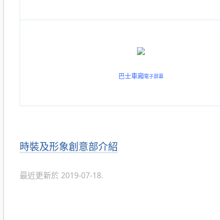
巴士車廂
電子
屏幕
分
時裝及形象創意部介紹
類
最近更新於 2019-07-18.