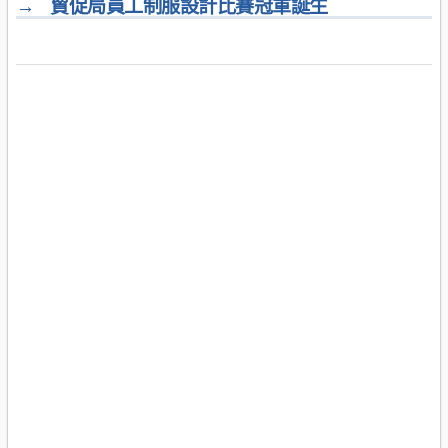
→
貿促局員工制服設計比賽冠軍誕生