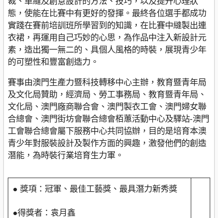
裁、車縫及創意設計的方法、技巧，以及提升心理狀
態，使能在比賽中有更好的發揮。最終各位選手都成功
實踐在賽前培訓班所學習到的知識，在比賽中縫製出連
衣裙，再運用自己巧妙的心思，為作品中注入新設計元
素，造出獨一無二的、具個人風格的時裝，展現青少年
的可塑性和豐富創造力。
賽事由澳門生產力暨科技轉移中心主辦，教育暨青年局
及文化局贊助，經濟局、勞工事務局、教育暨青年局、
文化局、澳門廠商聯合會、澳門製衣工會、澳門婦女聯
合總會、澳門街坊會聯合總會栢蕙活動中心及驛站-澳門
工會聯合總會屬下服務中心共同協辦，目的是培育本澳
青少年對服裝設計及製作方面的興趣，激發他們的創造
潛能，為時裝行業培育生力軍。
● 獎項：冠軍、最佳工藝獎、最具潛力新秀獎
●得獎者：袁月鑫