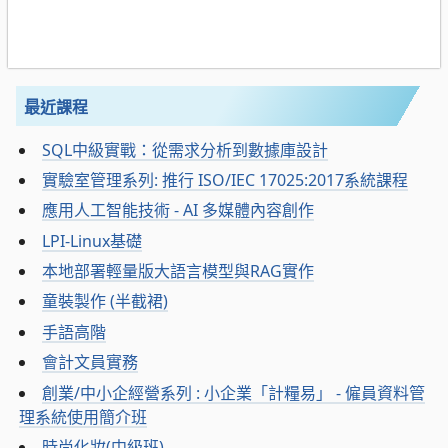
最近課程
SQL中級實戰：從需求分析到數據庫設計
實驗室管理系列: 推行 ISO/IEC 17025:2017系統課程
應用人工智能技術 - AI 多媒體內容創作
LPI-Linux基礎
本地部署輕量版大語言模型與RAG實作
童裝製作 (半截裙)
手語高階
會計文員實務
創業/中小企經營系列 : 小企業「計糧易」 - 僱員資料管
理系統使用簡介班
時尚化妝(中級班)