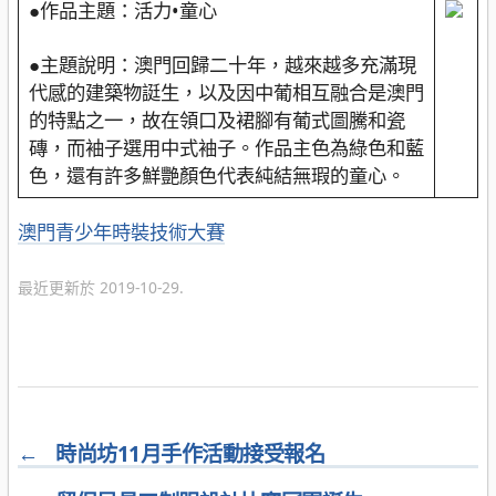
●作品主題：活力•童心
●主題說明：澳門回歸二十年，越來越多充滿現
代感的建築物誔生，以及因中葡相互融合是澳門
的特點之一，故在領口及裙腳有葡式圖騰和瓷
磚，而袖子選用中式袖子。作品主色為綠色和藍
色，還有許多鮮艷顏色代表純結無瑕的童心。
分
澳門青少年時裝技術大賽
類
最近更新於 2019-10-29.
←
時尚坊11月手作活動接受報名