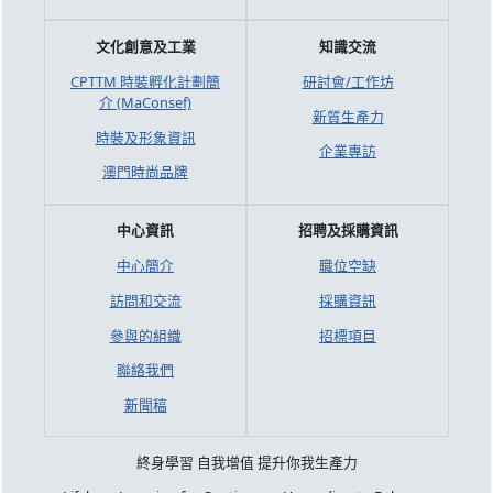
文化創意及工業
知識交流
CPTTM 時裝孵化計劃簡
研討會/工作坊
介 (MaConsef)
新質生產力
時裝及形象資訊
企業專訪
澳門時尚品牌
中心資訊
招聘及採購資訊
中心簡介
職位空缺
訪問和交流
採購資訊
參與的組織
招標項目
聯絡我們
新聞稿
終身學習 自我增值 提升你我生產力