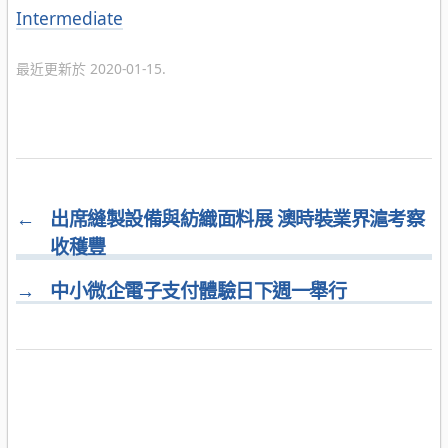
分
Intermediate
類
最近更新於 2020-01-15.
←
出席縫製設備與紡織面料展 澳時裝業界滬考察
收穫豐
→
中小微企電子支付體驗日下週一舉行