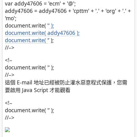
var addy47606 = 'ecm' + '@';
addy47606 = addy47606 + 'cpttm' + '.' + 'org' + '.' +
'mo';
document.write( '
‘ );
document.write( addy47606 );
document.write( ‘
‘ );
//–>
<!–
document.write( '
‘ );
//–>
這個 E-mail 地址已經被防止灌水惡意程式保護，您需
要啟用 Java Script 才能觀看
<!–
document.write( '’ );
//–>