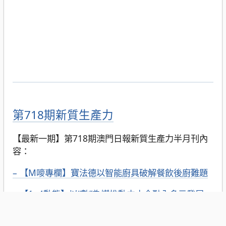
第718期新質生產力
【最新一期】第718期澳門日報新質生產力半月刊內
容：
– 【M嘜專欄】寶法德以智能廚具破解餐飲後廚難題
– 【1+4動態】以“數”為媒推動中小企融入多元發展
– 【時尚創意技術篇】澳學員作品亮相中國國際大學