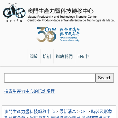
關於
培訓
聯絡我們
EN/中
檢索生產力中心的培訓課程
澳門生產力暨科技轉移中心
>
最新消息
>
CFI
>
時裝及形象
創意部介紹
>
出席縫製設備與紡織面料展 澳時裝業界滬考