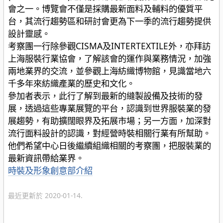
會之一。博覽會不僅是採購最新面料及輔料的優質平
台，其流行趨勢區和研討會更為下一季的流行趨勢提供
設計靈感。
考察團一行除參觀CISMA及INTERTEXTILE外，亦拜訪
上海服裝行業協會，了解該會的運作與業務情況，加強
兩地業界的交流，並參觀上海紡織博物館，見識當地六
千多年來紡織產業的歷史和文化。
參加者表示，此行了解到最新的縫製設備及技術的發
展，透過這些專業展覽的平台，認識到世界服裝業的發
展趨勢，有助擴闊眼界及拓展市場；另一方面，加深對
流行面料設計的認識，對經營時裝相關行業有所幫助。
他們希望中心日後繼續組織相關的考察團，把服裝業的
最新資訊帶給業界。
分
時裝及形象創意部介紹
類
最近更新於 2020-01-14.