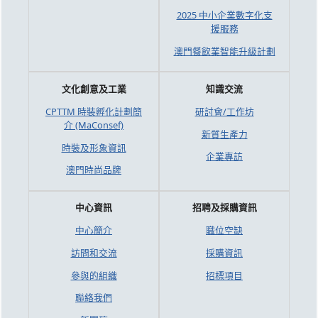
2025 中小企業數字化支
援服務
澳門餐飲業智能升級計劃
文化創意及工業
知識交流
CPTTM 時裝孵化計劃簡
研討會/工作坊
介 (MaConsef)
新質生產力
時裝及形象資訊
企業專訪
澳門時尚品牌
中心資訊
招聘及採購資訊
中心簡介
職位空缺
訪問和交流
採購資訊
參與的組織
招標項目
聯絡我們