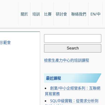
關於
培訓
比賽
研討會
聯絡我們
EN/中
Search
for:
用示範會
檢索生產力中心的培訓課程
最近課程
創業/中小企經營系列：互聯網
貿易實務
SQL中級實戰：從需求分析到