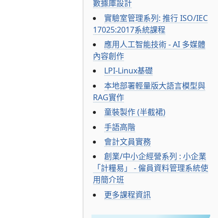
數據庫設計
實驗室管理系列: 推行 ISO/IEC
17025:2017系統課程
應用人工智能技術 - AI 多媒體
內容創作
LPI-Linux基礎
本地部署輕量版大語言模型與
RAG實作
童裝製作 (半截裙)
手語高階
會計文員實務
創業/中小企經營系列 : 小企業
「計糧易」 - 僱員資料管理系統使
用簡介班
更多課程資訊