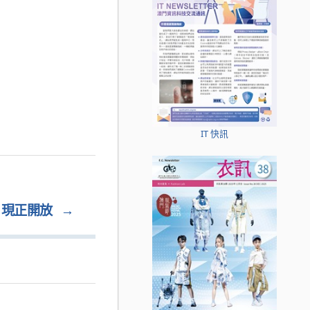
IT 快訊
」現正開放
→