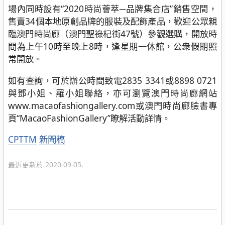
場內同時設有“2020時尚薈萃─品牌集合店”銷售空間，
售賣34個本地原創品牌的服裝及配飾產品，歡迎公眾親
臨澳門時尚廊（澳門聖祿杞街47號）參觀選購，開放時
間為上午10時至晚上8時，逢星期一休館，公衆假期照
常開放。
如有查詢，可於辦公時間致電2835 3341或8898 0721
與鄧小姐、羅小姐聯絡，亦可瀏覽澳門時尚廊網站
www.macaofashiongallery.com或澳門時尚廊臉書專
頁“MacaoFashionGallery”瞭解活動詳情。
分
CPTTM
新聞稿
類
最近更新於 2020-09-05.