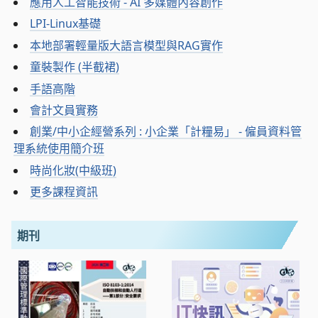
應用人工智能技術 - AI 多媒體內容創作
LPI-Linux基礎
本地部署輕量版大語言模型與RAG實作
童裝製作 (半截裙)
手語高階
會計文員實務
創業/中小企經營系列 : 小企業「計糧易」 - 僱員資料管
理系統使用簡介班
時尚化妝(中級班)
更多課程資訊
期刊