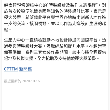
趙崇智現修讀該中心的“時裝設計及製作文憑課程”，對
於首次投稿便能躋身國際知名的時裝設計比賽，表示是
極大鼓舞，希望藉此平台與世界各地時尚創新人才作進
一步的交流，擴闊視野，並以此作為走進設計生涯的起
點。
生產力中心一直積極鼓勵本地設計師邁向國際平台，透
過參與時裝設計大賽，汲取經驗和提升水平。在趙崇智
備賽準備一系列三套女裝作品期間，該中心將全程提供
場地及技術支援，全力協助及支持他競逐大獎榮譽。
分
CPTTM
新聞稿
類
最近更新於 2020-10-16.