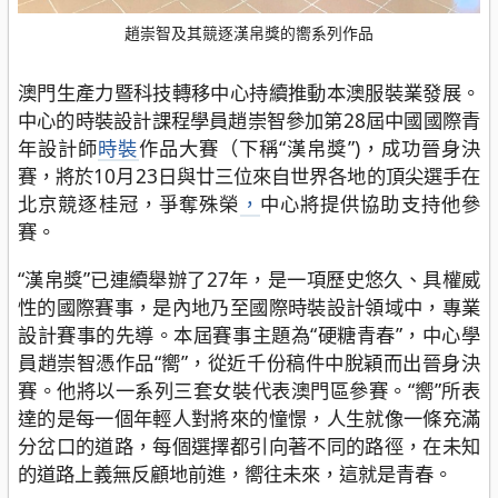
趙崇智及其競逐漢帛獎的嚮系列作品
澳門生產力暨科技轉移中心持續推動本澳服裝業發展。
中心的時裝設計課程學員趙崇智參加第28屆中國國際青
年設計師
時裝
作品大賽（下稱“漢帛獎”)，成功晉身決
賽，將於10月23日與廿三位來自世界各地的頂尖選手在
北京競逐桂冠，爭奪殊榮
，
中心將提供協助支持他參
賽。
“漢帛獎”已連續舉辦了27年，是一項歷史悠久、具權威
性的國際賽事，是內地乃至國際時裝設計領域中，專業
設計賽事的先導。本屆賽事主題為“硬糖青春”，中心學
員趙崇智憑作品“嚮”，從近千份稿件中脫穎而出晉身決
賽。他將以一系列三套女裝代表澳門區參賽。“嚮”所表
達的是每一個年輕人對將來的憧憬，人生就像一條充滿
分岔口的道路，每個選擇都引向著不同的路徑，在未知
的道路上義無反顧地前進，嚮往未來，這就是青春。