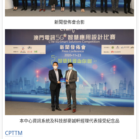
新聞發佈會合影
本中心資訊系統及科技部麥誠軒經理代表接受紀念品
分
CPTTM