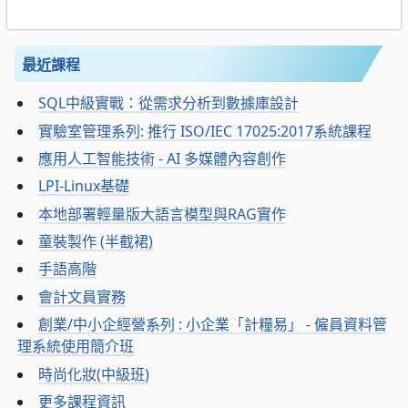
最近課程
SQL中級實戰：從需求分析到數據庫設計
實驗室管理系列: 推行 ISO/IEC 17025:2017系統課程
應用人工智能技術 - AI 多媒體內容創作
LPI-Linux基礎
本地部署輕量版大語言模型與RAG實作
童裝製作 (半截裙)
手語高階
會計文員實務
創業/中小企經營系列 : 小企業「計糧易」 - 僱員資料管
理系統使用簡介班
時尚化妝(中級班)
更多課程資訊