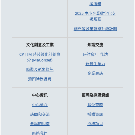
援服務
2025 中小企業數字化支
援服務
澳門餐飲業智能升級計劃
文化創意及工業
知識交流
CPTTM 時裝孵化計劃簡
研討會/工作坊
介 (MaConsef)
新質生產力
時裝及形象資訊
企業專訪
澳門時尚品牌
中心資訊
招聘及採購資訊
中心簡介
職位空缺
訪問和交流
採購資訊
參與的組織
招標項目
聯絡我們