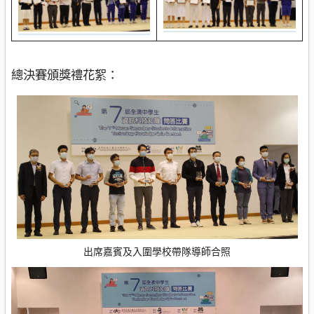
總決賽頒獎禮花絮：
出席嘉賓及入圍學校帶隊導師合照