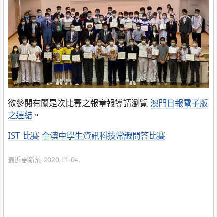
欲參閱有關是次比賽之報章報導請瀏覽
澳門日報電子版
之連結
。
分
IST 比賽
全澳中學生資訊科技常識問答比賽
類
最近更新於 2020-11-04.