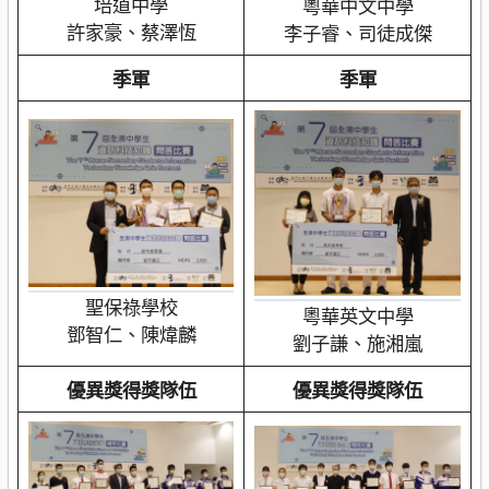
培道中學
粵華中文中學
許家豪、蔡澤恆
李子睿、司徒成傑
季軍
季軍
聖保祿學校
粵華英文中學
鄧智仁、陳煒麟
劉子謙、施湘嵐
優異獎得獎隊伍
優異獎得獎隊伍