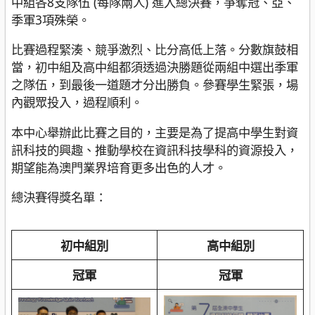
中組各8支隊伍 (每隊兩人) 進入總決賽，爭奪冠、亞、
季軍3項殊榮。
比賽過程緊湊、競爭激烈、比分高低上落。分數旗鼓相
當，初中組及高中組都須透過決勝題從兩組中選出季軍
之隊伍，到最後一道題才分出勝負。參賽學生緊張，場
內觀眾投入，過程順利。
本中心舉辦此比賽之目的，主要是為了提高中學生對資
訊科技的興趣、推動學校在資訊科技學科的資源投入，
期望能為澳門業界培育更多出色的人才。
總決賽得獎名單：
初中組別
高中組別
冠軍
冠軍