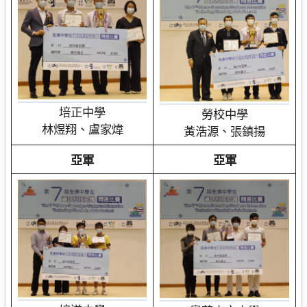
培正中學
勞校中學
林煜翔、盧家煒
黃浩源、張鎮揚
亞軍
亞軍