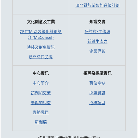
澳門餐飲業智能升級計劃
文化創意及工業
知識交流
CPTTM 時裝孵化計劃簡
研討會/工作坊
介 (MaConsef)
新質生產力
時裝及形象資訊
企業專訪
澳門時尚品牌
中心資訊
招聘及採購資訊
中心簡介
職位空缺
訪問和交流
採購資訊
參與的組織
招標項目
聯絡我們
新聞稿