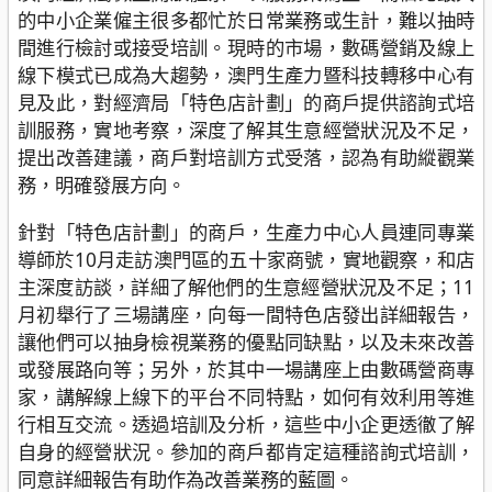
的中小企業僱主很多都忙於日常業務或生計，難以抽時
間進行檢討或接受培訓。現時的市場，數碼營銷及線上
線下模式已成為大趨勢，澳門生產力暨科技轉移中心有
見及此，對經濟局「特色店計劃」的商戶提供諮詢式培
訓服務，實地考察，深度了解其生意經營狀況及不足，
提出改善建議，商戶對培訓方式受落，認為有助縱觀業
務，明確發展方向。
針對「特色店計劃」的商戶，生產力中心人員連同專業
導師於10月走訪澳門區的五十家商號，實地觀察，和店
主深度訪談，詳細了解他們的生意經營狀況及不足；11
月初舉行了三場講座，向每一間特色店發出詳細報告，
讓他們可以抽身檢視業務的優點同缺點，以及未來改善
或發展路向等；另外，於其中一場講座上由數碼營商專
家，講解線上線下的平台不同特點，如何有效利用等進
行相互交流。透過培訓及分析，這些中小企更透徹了解
自身的經營狀況。參加的商戶都肯定這種諮詢式培訓，
同意詳細報告有助作為改善業務的藍圖。