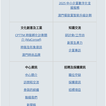
2025 中小企業數字化支
援服務
澳門餐飲業智能升級計劃
文化創意及工業
知識交流
CPTTM 時裝孵化計劃簡
研討會/工作坊
介 (MaConsef)
新質生產力
時裝及形象資訊
企業專訪
澳門時尚品牌
中心資訊
招聘及採購資訊
中心簡介
職位空缺
訪問和交流
採購資訊
參與的組織
招標項目
聯絡我們
新聞稿