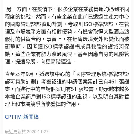
另一方面，在疫情下，很多企業在業務營運均遇到不同
程度的挑戰。然而，有些企業在此前已透過生產力中心
的國際管理認證資助計劃，考取到ISO標準認證，在管
理及市場競爭方面有相對優勢，有機會取得大型酒店渡
假村的供貨合約，事實上，在經濟環境受外部變化而被
衝擊時，因考獲ISO標準認證構成具較強的護城河保
護，這些企業有能力渡過風浪，甚至因應自身的風險管
理，提速發展，向更高階邁進。
直至本年9月，透過該中心的「國際管理系統標準認證/
認可資助計劃」考獲認證的申請個案累計已有461 張證
書，而進行中的申請個案則有51 張證書，顯示越來越多
本地企業商戶對ISO標準認證的重視，以及明白其對管
理上和市場競爭所能發揮的作用。
分
CPTTM
新聞稿
類
最近更新於 2020-11-27.