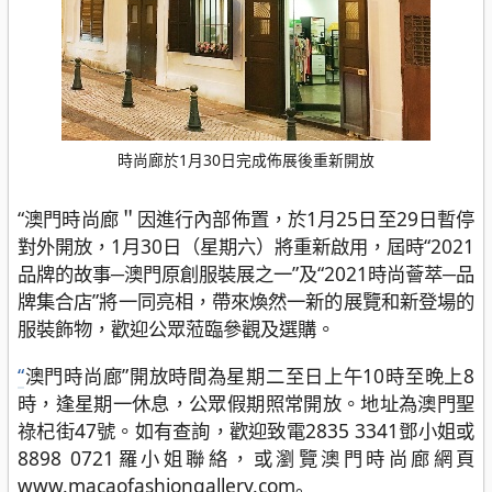
時尚廊於1月30日完成佈展後重新開放
“澳門時尚廊＂因進行內部佈置，於1月25日至29日暫停
對外開放，1月30日（星期六）將重新啟用，屆時“2021
品牌的故事─澳門原創服裝展之一”及“2021時尚薈萃─品
牌集合店”將一同亮相，帶來煥然一新的展覽和新登場的
服裝飾物，歡迎公眾蒞臨參觀及選購。
“
澳門時尚廊”開放時間為星期二至日上午10時至晚上8
時，逢星期一休息，公眾假期照常開放。地址為澳門聖
祿杞街47號。如有查詢，歡迎致電2835 3341鄧小姐或
8898 0721羅小姐聯絡，或瀏覽澳門時尚廊網頁
www.macaofashiongallery.com。