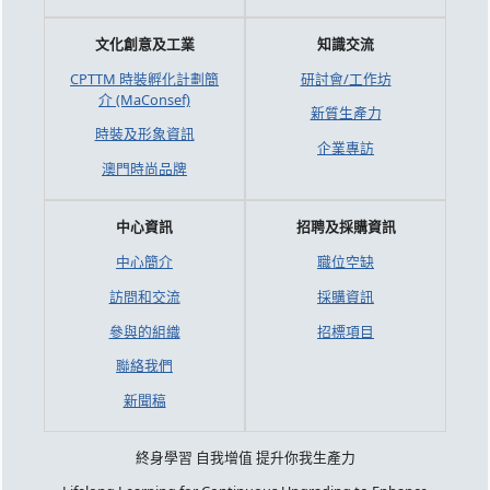
文化創意及工業
知識交流
CPTTM 時裝孵化計劃簡
研討會/工作坊
介 (MaConsef)
新質生產力
時裝及形象資訊
企業專訪
澳門時尚品牌
中心資訊
招聘及採購資訊
中心簡介
職位空缺
訪問和交流
採購資訊
參與的組織
招標項目
聯絡我們
新聞稿
終身學習 自我增值 提升你我生產力