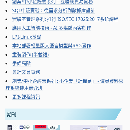
創業/中小企經營系列：互聯網貿易實務
SQL中級實戰：從需求分析到數據庫設計
實驗室管理系列: 推行 ISO/IEC 17025:2017系統課程
應用人工智能技術 - AI 多媒體內容創作
LPI-Linux基礎
本地部署輕量版大語言模型與RAG實作
童裝製作 (半截裙)
手語高階
會計文員實務
創業/中小企經營系列 : 小企業「計糧易」 - 僱員資料管
理系統使用簡介班
更多課程資訊
期刊