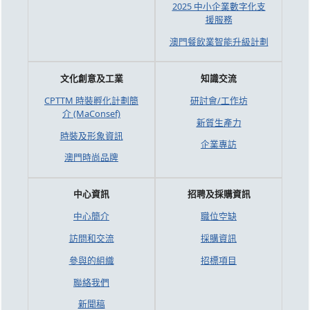
2025 中小企業數字化支
援服務
澳門餐飲業智能升級計劃
文化創意及工業
知識交流
CPTTM 時裝孵化計劃簡
研討會/工作坊
介 (MaConsef)
新質生產力
時裝及形象資訊
企業專訪
澳門時尚品牌
中心資訊
招聘及採購資訊
中心簡介
職位空缺
訪問和交流
採購資訊
參與的組織
招標項目
聯絡我們
新聞稿