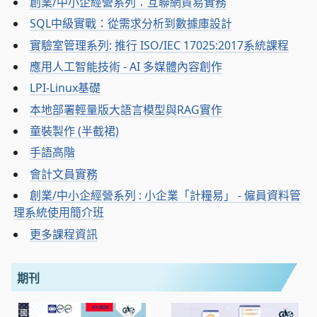
創業/中小企經營系列：互聯網貿易實務
SQL中級實戰：從需求分析到數據庫設計
實驗室管理系列: 推行 ISO/IEC 17025:2017系統課程
應用人工智能技術 - AI 多媒體內容創作
LPI-Linux基礎
本地部署輕量版大語言模型與RAG實作
童裝製作 (半截裙)
手語高階
會計文員實務
創業/中小企經營系列 : 小企業「計糧易」 - 僱員資料管
理系統使用簡介班
更多課程資訊
期刊