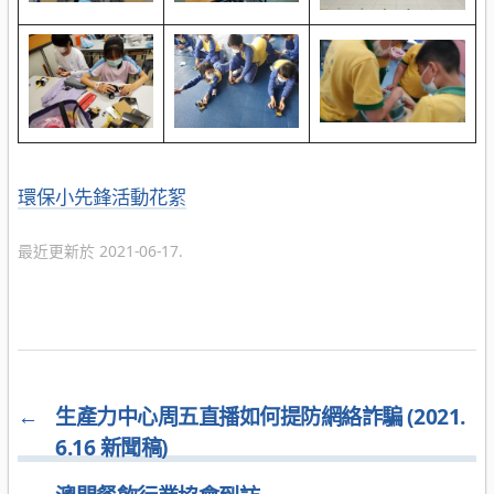
分
環保小先鋒活動花絮
類
最近更新於 2021-06-17.
←
生產力中心周五直播如何提防網絡詐騙 (2021.
6.16 新聞稿)