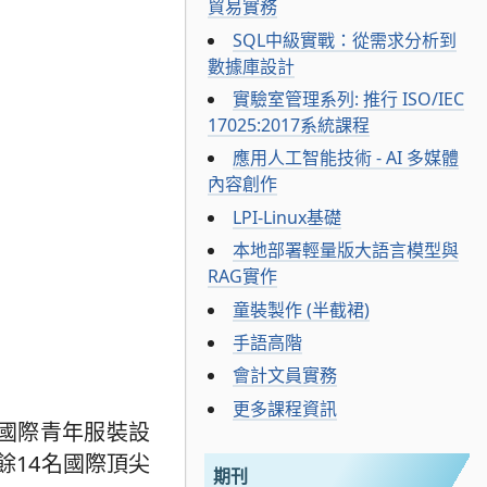
貿易實務
SQL中級實戰：從需求分析到
數據庫設計
實驗室管理系列: 推行 ISO/IEC
17025:2017系統課程
應用人工智能技術 - AI 多媒體
內容創作
LPI-Linux基礎
本地部署輕量版大語言模型與
RAG實作
童裝製作 (半截裙)
手語高階
會計文員實務
更多課程資訊
”國際青年服裝設
餘14名國際頂尖
期刊