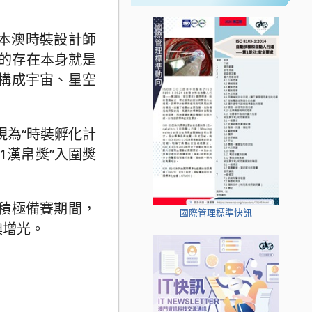
，本澳時裝設計師
命的存在本身就是
構成宇宙、星空
現為“時裝孵化計
21漢帛獎”入圍獎
積極備賽期間，
國際管理標準快訊
澳增光。