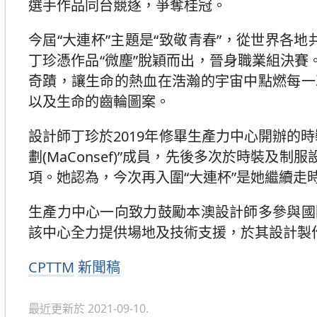
選手作品同台競逐，爭奪桂冠。
今屆“大連杯”主題是“致敬青春”，從世界各地
丁珍憑作品“微塵”脫穎而出，晉身職業組決賽
奇蹟，讓生命的熱血在浩瀚的宇宙中點燃每一
以及生命的齒輪圖案。
設計師丁珍於2019年修畢生產力中心開辦的
劃(MaConsef)”成員，先後多次於時裝及制服
項。她認為，今次再入圍“大連杯”是她繼續走
生產力中心一向致力鼓勵本澳設計師多參與國
該中心全力提供場地及技術支援，於其設計製
分
CPTTM
新聞稿
類
最近更新於 2021-09-10.