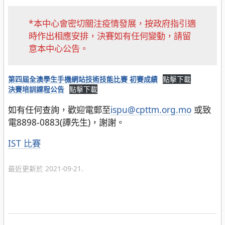
*本中心會密切關注疫情發展，按政府指引適
時作出相應安排，決賽如有任何變動，請留
意本中心公告。
第四屆全澳學生手機網站技術技能比賽 初賽成績
點擊下載
決賽培訓課程公告
點擊下載
如有任何查詢，歡迎電郵至
ispu@cpttm.org.mo
或致
電8898-0883(譚先生)，謝謝。
分
IST 比賽
類
最近更新於 2021-09-21.