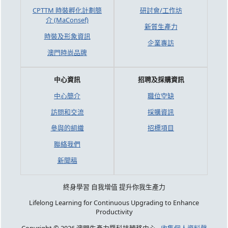
CPTTM 時裝孵化計劃簡
研討會/工作坊
介 (MaConsef)
新質生產力
時裝及形象資訊
企業專訪
澳門時尚品牌
中心資訊
招聘及採購資訊
中心簡介
職位空缺
訪問和交流
採購資訊
參與的組織
招標項目
聯絡我們
新聞稿
終身學習 自我增值 提升你我生產力
Lifelong Learning for Continuous Upgrading to Enhance
Productivity
Copyright © 2026 澳門生產力暨科技轉移中心 -
收集個人資料聲