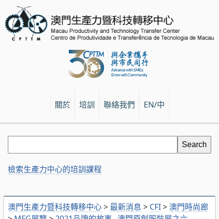
關於
培訓
聯絡我們
EN/中
檢索生產力中心的培訓課程
澳門生產力暨科技轉移中心
>
最新消息
>
CFI
>
澳門時尚廊
>
MFG展覽
>
2021品牌的故事─澳門原創服裝展之六