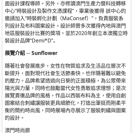
面設計課程導師。另外，亦修讀澳門生產力暨科技轉移
中心“時裝設計及製作文憑課程”，畢業後獲得 該中心的
邀請加入“時裝孵化計劃（MaConsef）”，負責服裝系
列設計及布料圖案設計。設計師曾多次獲得內地與澳門
地區服裝設計比賽的獎項，並於2020年創立本澳獨立時
裝設計品牌“Demi*D”。
展覽介紹 ─ Sunflower
隨著社會發展進步，女性在物質追求及生活品位層次不
斷提升，面對現代社會生活節奏快，也伴隨著難以避免
的壓力。品牌希望透過向日葵的正面積極，為公眾帶來
陽光與力量，同時也鼓勵當代女性勇敢追求理想；是次
展覽貫徹品牌的風格，作品以西裝布料為主，使用自創
圖案結合刺繡讓服裝更具細節化，打造出筆挺而剛柔平
衡的簡約時尚風，同時展場內亦展示了服裝刺繡與圖案
的設計。
澳門時尚廊