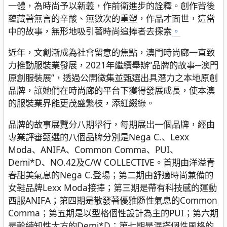
一體，為時尚予以新義，作前衛進步的詮釋。創作背後
蘊藏著無言的辛酸、無數次的重塑，作品才面世，這當
中的故事，無形地吸引著時尚追捧者去探索
。
近年，文創漸成為社會留意的焦點，澳門時尚廊一直致
力推動服裝業發展，2021年繼續舉辦“品牌的故事─澳門
原創服裝展”，透過公開徵集並甄選出具潛力之本地原創
品牌，讓她們在時尚廊的平台下獲得發展成長，使本澳
的服裝業界能更茂盛繁枝，添紅綴綠。
品牌的故事展覽分八期舉行，每期展出一個品牌，經由
專業評審甄選的八個品牌分別是Nega C.、Lexx
Moda、ANIFA、Common Comma、PUI、
Demi*D、NO.42及C/W COLLECTIVE。首期由洋溢青
春甜美氣息的Nega C.登場；第二期由舒適時尚兼備的
女鞋品牌Lexx Moda接捧；第三期是帶有科技感的運動
西服ANIFA；第四期是散發著優雅隨性氣息的Common
Comma；第五期是以型格個性設計為主的PUI；第六期
是幹練知性大方的Demi*D；第七期是混搭個性風格的