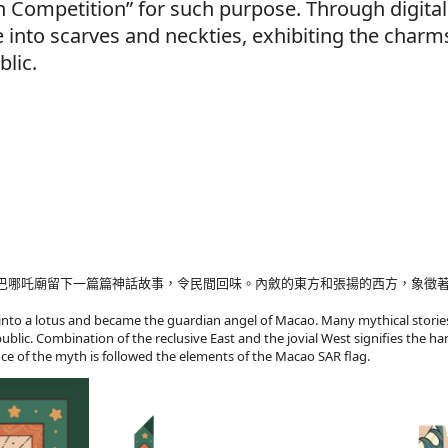
 Competition” for such purpose. Through digital
e into scarves and neckties, exhibiting the charm
blic.
巴哪吒廟留下一篇篇神話故事，令民間回味。內斂的東方和張揚的西方，象徵
into a lotus and became the guardian angel of Macao. Many mythical stories
public. Combination of the reclusive East and the jovial West signifies the 
ce of the myth is followed the elements of the Macao SAR flag.