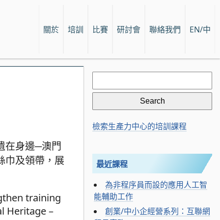
關於
培訓
比賽
研討會
聯絡我們
EN/中
Search
for:
檢索生產力中心的培訓課程
遺在身邊─澳門
絲巾及領帶，展
最近課程
為非程序員而設的應用人工智
gthen training
能輔助工作
l Heritage –
創業/中小企經營系列：互聯網