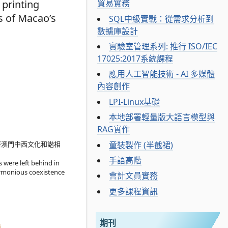
 printing
貿易實務
s of Macao’s
SQL中級實戰：從需求分析到
數據庫設計
實驗室管理系列: 推行 ISO/IEC
17025:2017系統課程
應用人工智能技術 - AI 多媒體
內容創作
LPI-Linux基礎
本地部署輕量版大語言模型與
RAG實作
童裝製作 (半截裙)
著澳門中西文化和諧相
手語高階
 were left behind in
harmonious coexistence
會計文員實務
更多課程資訊
期刊