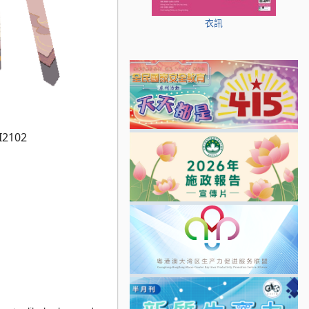
衣訊
I2102