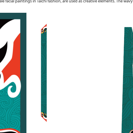
le facial paintings in Taichi fashion, are used as creative elements. The wa