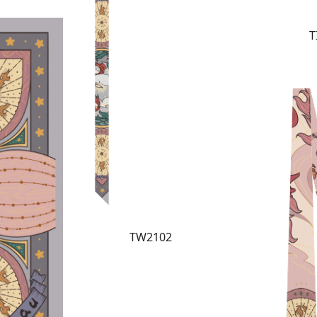
T
TW2102