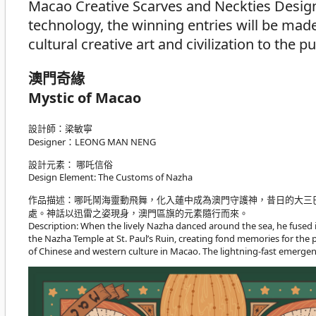
Macao Creative Scarves and Neckties Design
technology, the winning entries will be mad
cultural creative art and civilization to the pu
澳門奇緣
Mystic of Macao
設計師：梁敏寧
Designer：LEONG MAN NENG
設計元素： 哪吒信俗
Design Element: The Customs of Nazha
作品描述：哪吒鬧海靈動飛舞，化入蓮中成為澳門守護神，昔日的大三
處。神話以迅雷之姿現身，澳門區旗的元素隨行而來。
Description: When the lively Nazha danced around the sea, he fused 
the Nazha Temple at St. Paul’s Ruin, creating fond memories for the 
of Chinese and western culture in Macao. The lightning-fast emergen