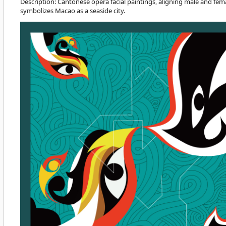
Description: Cantonese opera facial paintings, aligning male and fema
symbolizes Macao as a seaside city.