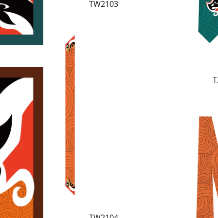
TW2103
T
TW2104