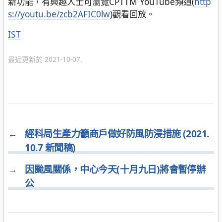
新功能，有興趣人士可瀏覽CPTTM YouTube頻道(
http
s://youtu.be/zcb2AFIC0lw
)觀看回放。
分
IST
類
最近更新於 2021-10-07.
←
經科局生產力籲商戶做好防風防浸措施 (2021.
10.7 新聞稿)
→
因颱風關係，中心今天(十月九日)將會暫停辦
公