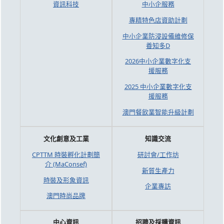
資訊科技
中小企服務
專精特色店資助計劃
中小企業防浸設備維修保
養知多D
2026中小企業數字化支
援服務
2025 中小企業數字化支
援服務
澳門餐飲業智能升級計劃
文化創意及工業
知識交流
CPTTM 時裝孵化計劃簡
研討會/工作坊
介 (MaConsef)
新質生產力
時裝及形象資訊
企業專訪
澳門時尚品牌
中心資訊
招聘及採購資訊