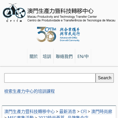
關於
培訓
聯絡我們
EN/中
檢索生產力中心的培訓課程
澳門生產力暨科技轉移中心
>
最新消息
>
CFI
>
澳門時尚廊
>
MFG寄售活動
>
2022時尚薈萃─品牌集合店