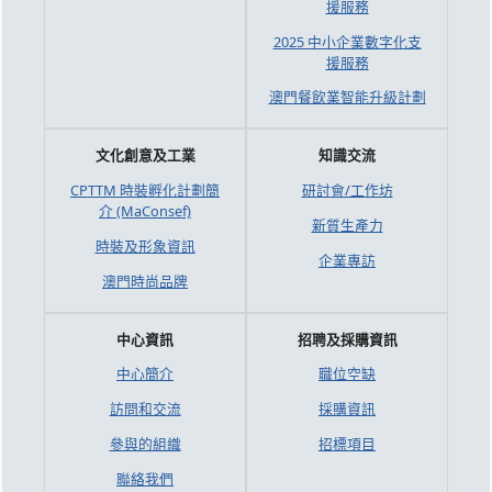
援服務
2025 中小企業數字化支
援服務
澳門餐飲業智能升級計劃
文化創意及工業
知識交流
CPTTM 時裝孵化計劃簡
研討會/工作坊
介 (MaConsef)
新質生產力
時裝及形象資訊
企業專訪
澳門時尚品牌
中心資訊
招聘及採購資訊
中心簡介
職位空缺
訪問和交流
採購資訊
參與的組織
招標項目
聯絡我們