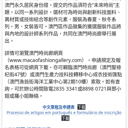
澳門永久居民身份證，提交的作品須符合“未來時尚”主
題，以同一系列設計，選材可為時尚與創新科技面料、
異材質或技術結合等創作元素，服裝為春夏、秋冬系
列，男、女裝皆可。澳門區作品徵集的獲選服裝作品將
與內地的設計師系列作品，共同在澳門時尚廊舉行展
出。
詳情可瀏覽澳門時尚廊網頁
（www.macaofashiongallery.com），申請規定及報
名表格可從網頁下載，亦可親臨澳門時尚廊（澳門聖祿
杞街47號）或澳門生產力技科技轉移中心成衣技術匯點
（澳門漁翁街海洋工業中心第2期10樓）索取。如有查
詢，可於辦公時間致電2835 3341或8898 0721與鄧小
姐或羅小姐聯絡。
中文章程及申請表
下載
Processo de artigos em português e formulário de inscrição
下載