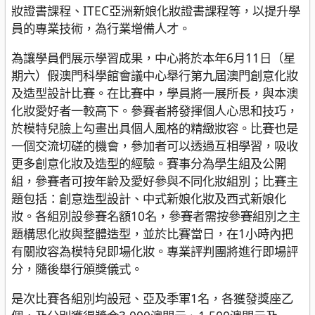
妝證書課程、ITEC亞洲新娘化妝證書課程等，以提升學
員的專業技術，為行業增備人才。
為讓學員們展示學習成果，中心將於本年6月11日（星
期六）假澳門科學館會議中心舉行第九屆澳門創意化妝
及造型設計比賽。在比賽中，學員將一展所長，與本澳
化妝愛好者一較高下。參賽者將發揮個人心思和技巧，
於模特兒臉上勾畫出具個人風格的精緻妝容。比賽也是
一個交流切磋的機會，參加者可以透過互相學習，吸收
更多創意化妝及造型的經驗。賽事分為學生組及公開
組，參賽者可按年齡及愛好參與不同化妝組別；比賽主
題包括：創意造型設計、中式新娘化妝及西式新娘化
妝。各組別設參賽名額10名，參賽者需按參賽組別之主
題構思化妝與整體造型，並於比賽當日，在1小時內把
有關妝容為模特兒即場化妝。專業評判團將進行即場評
分，隨後舉行頒獎儀式。
是次比賽各組別均設冠、亞及季軍1名，各獲發獎座乙