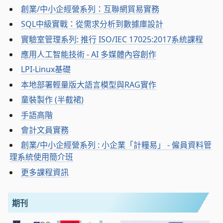
創業/中小企經營系列：互聯網貿易實務
SQL中級實戰：從需求分析到數據庫設計
實驗室管理系列: 推行 ISO/IEC 17025:2017系統課程
應用人工智能技術 - AI 多媒體內容創作
LPI-Linux基礎
本地部署輕量版大語言模型與RAG實作
童裝製作 (半截裙)
手語高階
會計文員實務
創業/中小企經營系列 : 小企業「計糧易」 - 僱員資料管
理系統使用簡介班
更多課程資訊
期刊