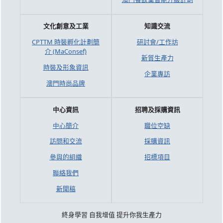
文化創意及工業
知識交流
CPTTM 時裝孵化計劃簡
研討會/工作坊
介 (MaConsef)
新質生產力
時裝及形象資訊
企業專訪
澳門時尚品牌
中心資訊
招聘及採購資訊
中心簡介
職位空缺
訪問和交流
採購資訊
參與的組織
招標項目
聯絡我們
新聞稿
終身學習 自我增值 提升你我生產力