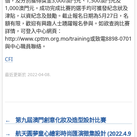
個，及分別獲得獎金3,000澳門元、1,500澳門元及
1,000澳門元。成功完成比賽的選手均可獲發紀念狀及
津貼，以資紀念及鼓勵。截止報名日期為5月27日，名
額有限，歡迎有興趣人士踴躍報名參與。如欲查詢比賽
詳情，可登入中心網頁：
http://www.cpttm.org.mo/training或致電8898-0701
與中心職員聯絡。
分
CFI
類
最近更新於 2022-04-08.
←
第九屆澳門創意化妝及造型設計比賽
→
航天圓夢童心繪彩時尚匯演徵集設計 (2022.4.9