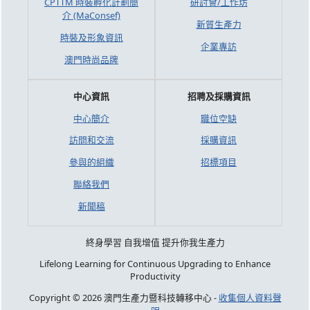
CPTTM 時裝孵化計劃簡
研討會/工作坊
介 (MaConsef)
新質生產力
時裝及形象資訊
企業專訪
澳門時尚品牌
中心資訊
招聘及採購資訊
中心簡介
職位空缺
訪問和交流
採購資訊
參與的組織
招標項目
聯絡我們
新聞稿
終身學習 自我增值 提升你我生產力
Lifelong Learning for Continuous Upgrading to Enhance
Productivity
Copyright © 2026 澳門生產力暨科技轉移中心 -
收集個人資料聲