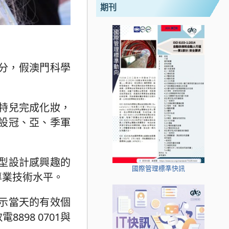
期刊
0分，假澳門科學
特兒完成化妝，
設冠、亞、季軍
型設計感興趣的
國際管理標準快訊
專業技術水平。
示當天的有效個
98 0701與