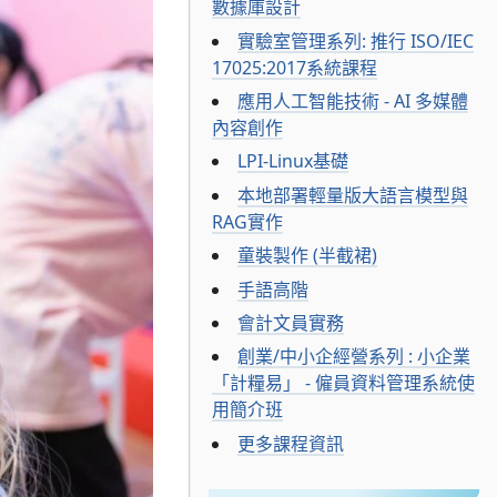
數據庫設計
實驗室管理系列: 推行 ISO/IEC
17025:2017系統課程
應用人工智能技術 - AI 多媒體
內容創作
LPI-Linux基礎
本地部署輕量版大語言模型與
RAG實作
童裝製作 (半截裙)
手語高階
會計文員實務
創業/中小企經營系列 : 小企業
「計糧易」 - 僱員資料管理系統使
用簡介班
更多課程資訊