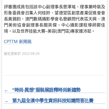
評審團成員包括該中心副理事長曾澤瑤、理事兼時裝及
形象委員會召集人何桂鈴、望德堂區創意產業促進會會
長黃錫鈞、澳門數碼攝影學會名譽顧問代表區天興、澳
門美術協會副理事長關英傑、中心攝影課程導師鄭佳
琦，以及世界技能大賽–美容(澳門區)專家連沛茹。
分
CPTTM
新聞稿
類
最近更新於 2022-08-29.
←
“時尚·異想”服裝展詮釋時尚新趨勢
→
第九屆全澳中學生資訊科技知識問答比賽