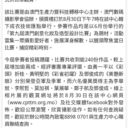
該比賽是由澳門生產力暨科技轉移中心主辦、澳門數碼
攝影學會協辦，頒獎禮訂於8月30日下午7時在該中心轄
下成衣技術匯點舉行。參賽作品均是以6月份舉行的
「第九屆澳門創意化妝及造型設計比賽」為題材，活動
雲集一眾攝影愛好者，施展渾身解數，以鏡頭聚焦當日
比賽，捕捉精彩時刻。
今屆參賽者投稿踴躍，比賽共收到逾240份作品，較上
屆增加逾兩成。經評審團專業評選，由黃一平以《彩
頭》折桂、黃明堅的《彩雀初躍》及鄧俊成的《美艷新
娘》分別榮登亞軍及季軍，而六名優異獎得主為李華
就、李熙哲、莫加祺、葉展華、鄭子航及鄧俊成。線上
相片展的觀賞網址將於8月30日在該中心網頁
（www.cpttm.org.mo）及社交媒體facebook對外發
佈，歡迎公眾瀏覽，欣賞攝影佳作。如有任何查詢疑
問，歡迎於辦公時間內致電8898 0701與生產力中心職
員聯絡查詢。