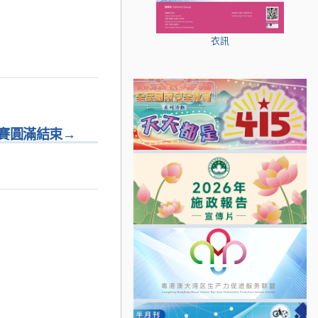
衣訊
賽圓滿結束
→