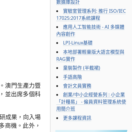
數據庫設計
實驗室管理系列: 推行 ISO/IEC
17025:2017系統課程
應用人工智能技術 - AI 多媒體
內容創作
LPI-Linux基礎
本地部署輕量版大語言模型與
RAG實作
童裝製作 (半截裙)
手語高階
幕。澳門生產力暨
會計文員實務
，並出席多個科
創業/中小企經營系列 : 小企業
「計糧易」 - 僱員資料管理系統使
用簡介班
科研成果，向入場
更多課程資訊
多商機。此外，