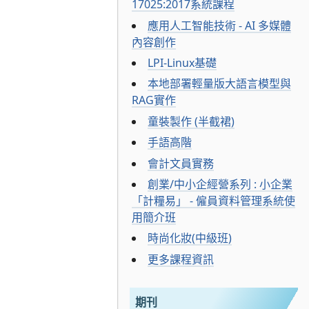
17025:2017系統課程
應用人工智能技術 - AI 多媒體
內容創作
LPI-Linux基礎
本地部署輕量版大語言模型與
RAG實作
童裝製作 (半截裙)
手語高階
會計文員實務
創業/中小企經營系列 : 小企業
「計糧易」 - 僱員資料管理系統使
用簡介班
時尚化妝(中級班)
更多課程資訊
期刊