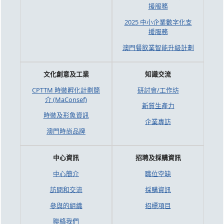
援服務
2025 中小企業數字化支
援服務
澳門餐飲業智能升級計劃
文化創意及工業
知識交流
CPTTM 時裝孵化計劃簡
研討會/工作坊
介 (MaConsef)
新質生產力
時裝及形象資訊
企業專訪
澳門時尚品牌
中心資訊
招聘及採購資訊
中心簡介
職位空缺
訪問和交流
採購資訊
參與的組織
招標項目
聯絡我們