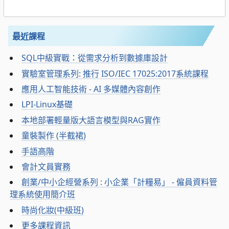
最近課程
SQL中級實戰：從需求分析到數據庫設計
實驗室管理系列: 推行 ISO/IEC 17025:2017系統課程
應用人工智能技術 - AI 多媒體內容創作
LPI-Linux基礎
本地部署輕量版大語言模型與RAG實作
童裝製作 (半截裙)
手語高階
會計文員實務
創業/中小企經營系列 : 小企業「計糧易」 - 僱員資料管
理系統使用簡介班
時尚化妝(中級班)
更多課程資訊