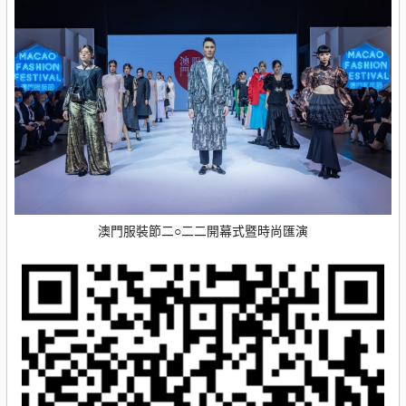
澳門服裝節二○二二開幕式暨時尚匯演