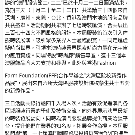
辦的“澳門服裝節二○二二”已於十月二十二日圓滿結束，
為期三天（十月二十至二十二日）共邀請三十四個來自
深圳、廣州、東莞、台北、香港及澳門本地的服裝品牌
共襄盛舉。活動期間共舉辦了七場時裝匯演，合共展出
三百七十四套不同風格的服飾。本屆服裝節首次引入虛
擬時裝展演，吸引眾多業界人士蒞臨觀賞，一同走進虛
擬時尚世界，引領本澳時裝業界探索時尚力量在元宇宙
的應用實踐。同場特設“時尚廊”銷售專區，獲十三個本
澳服飾品牌大力支持和參與。此外與香港Fashion
Farm Foundation(FFF)合作舉辦之“大灣區院校新秀作
品展”，展出來自六所大灣區服裝設計院校學生共十五套
的新秀作品。
三日活動共錄得逾四千入場人次。活動有效促進澳門各
區域服裝行業的學術及技術交流，向外界展示澳門最新
的時裝發展動向，同時為澳門服裝品牌提供商業洽談平
台，提升他們在業界的知名度，拓展合作商機。本屆服
裝節與“第二十七屆澳門國際貿易投資展覽會”(MIF)攜手