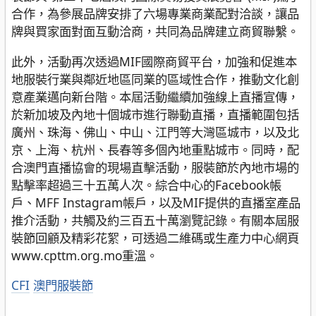
合作，為參展品牌安排了六場專業商業配對洽談，讓品
牌與買家面對面互動洽商，共同為品牌建立商貿聯繫。
此外，活動再次透過MIF國際商貿平台，加強和促進本
地服裝行業與鄰近地區同業的區域性合作，推動文化創
意產業邁向新台階。本屆活動繼續加強線上直播宣傳，
於新加坡及內地十個城市進行聯動直播，直播範圍包括
廣州、珠海、佛山、中山、江門等大灣區城市，以及北
京、上海、杭州、長春等多個內地重點城市。同時，配
合澳門直播協會的現場直擊活動，服裝節於內地市場的
點擊率超過三十五萬人次。綜合中心的Facebook帳
戶、MFF Instagram帳戶，以及MIF提供的直播室產品
推介活動，共觸及約三百五十萬瀏覽記錄。有關本屆服
裝節回顧及精彩花絮，可透過二維碼或生產力中心網頁
www.cpttm.org.mo重溫。
分
CFI
澳門服裝節
類