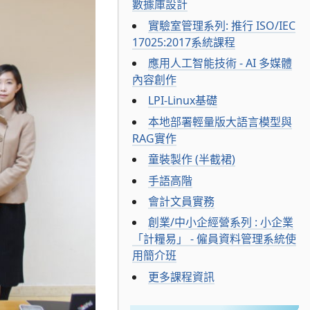
數據庫設計
實驗室管理系列: 推行 ISO/IEC
17025:2017系統課程
應用人工智能技術 - AI 多媒體
內容創作
LPI-Linux基礎
本地部署輕量版大語言模型與
RAG實作
童裝製作 (半截裙)
手語高階
會計文員實務
創業/中小企經營系列 : 小企業
「計糧易」 - 僱員資料管理系統使
用簡介班
更多課程資訊